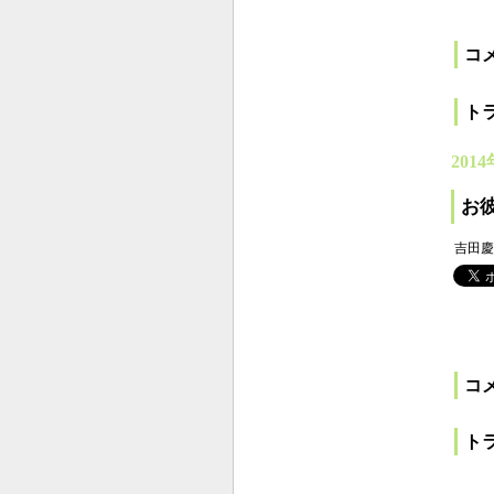
コ
ト
2014
お
吉田慶
コ
ト