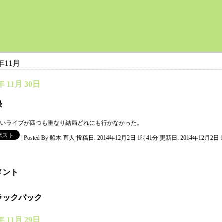
4年11月
年 11月 30日
録
いライブが四つも重なり結局どれにも行かなかった。
|
Posted By 船木 直人
投稿日: 2014年12月2日 1時41分
更新日: 2014年12月2日 
メント
ラックバック
年 11月 29日