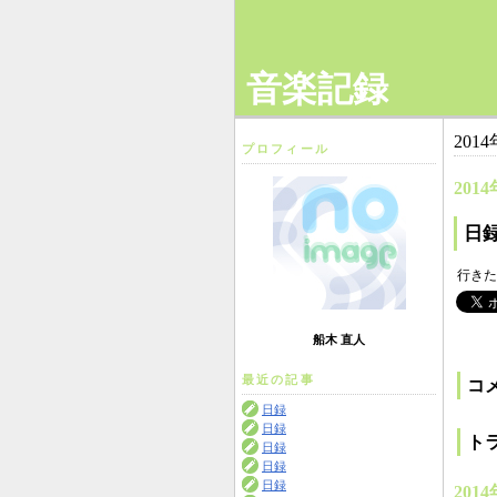
音楽記録
201
プロフィール
2014
日
行きた
船木 直人
最近の記事
コ
日録
日録
ト
日録
日録
日録
2014