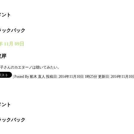
メント
ラックバック
年 11月 09日
彼岸
子さんのカエターノは聴いてみたい。
|
Posted By 船木 直人
投稿日: 2014年11月10日 1時25分
更新日: 2014年11月10
メント
ラックバック