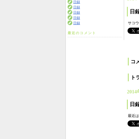
日録
日録
日
日録
日録
サコウ
日録
最近のコメント
コ
ト
2014
日
最近は