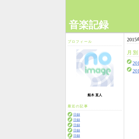
音楽記録
2015
プロフィール
月別
20
20
船木 直人
最近の記事
日録
日録
日録
日録
日録