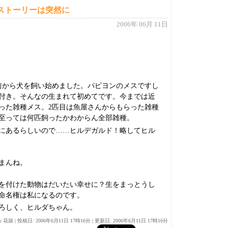
ストーリーは突然に
2006年 06月 11日
前から犬を飼い始めました。パピヨンのメスですし
付き。そんなの生まれて初めてです。今までは近
った雑種メス。2匹目は魚屋さんからもらった雑種
至っては何匹飼ったかわからん全部雑種。
にあるらしいので……ヒルデガルド！略してヒル
まんね。
を付けた動物はだいたい幸せに？生をまっとうし
命名権は私になるのです。
ろしく、ヒルダちゃん。
By 花袋
|
投稿日: 2006年6月11日 17時16分 |
更新日: 2006年6月11日 17時16分