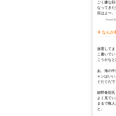
ごく嫌な顔
なってきた
目はよー
Posted 
なんか
放置してま
こ書いてい
こうかなと
あ、海の中
ャンはいい
ぐだぐだで
細野春臣氏
よく見てい
まるで蝋人
と。