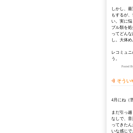
しかし、最
もするが、
い。実に悩
ブル類を処
ってどんな
し。大体め
レコミュニ
う。
Posted 
そうい
4月にね（
まだ引っ越
なしで、音
ってきたん
いな感じで