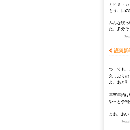
カヒミ・カ
もう、目の
みんな寝っ
た。多分そ
Pos
謹賀新
つーても、
久しぶりの
よ。あと引
年末年始は
やっと余裕
まあ、あい
Poste