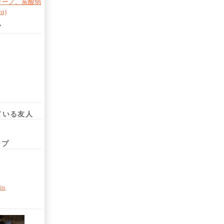
リーノ。炭酸弱
t)
ヴ
している友人
ープ
in