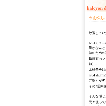
halcyon 
お久し
放置してい
レコミュニ
重がなんと
診のための
母所有のマ
ね）。
太極拳を始
iPod s
プ型）がiPo
その2週間後
そんな感じ
元々使ってい