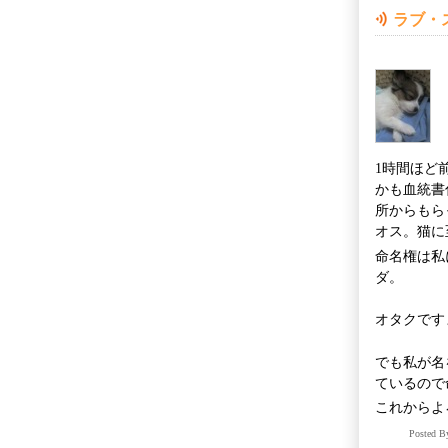
ラブ・
1時間ほど
かも血統書
所からもら
オス。猫に
命名権は私
ダ。
オタクです
でも私が名
ているので
これからよ
Posted 