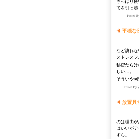
さっぱり使
てを引っ越
Posted 
平穏な
など訪れな
ストレスフ
秘密だらけ
しい…。
そういやn
Posted B
放置具
のは理由が
はいいがデ
すら。