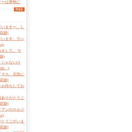
リーは突然に
ト
ざいますー。し
花袋)
ざいます。ラン
t)
まして。 サ
袋)
、じゃないけ
まゆ。)
イマス。元気に
花袋)
をお待ちしてお
報ありがとうご
花袋)
リアンのスルジ
t)
がとうございま
花袋)