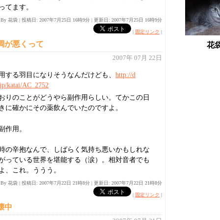
ってます。
d By 花袋
|
投稿日: 2007年7月25日 16時9分 |
更新日: 2007年7月25日 16時9分
|
固定リンク
|
調が悪くって
花
2007年 07月 22日
用する羽目になりそうなんだけども、
http://d
.jp/katai
/AC
_2752
おりのことがどうやら副作用らしい。てかこの日
きに確かにその薬飲んでいたのですよ。
副作用。
時の辛抱なんで、しばらく気持ち悪いかもしれな
がっている世界を堪能する（涙）。相対音者でも
よ、これ。ううう。
d By 花袋
|
投稿日: 2007年7月22日 21時8分 |
更新日: 2007年7月22日 21時8分
|
固定リンク
|
壊中