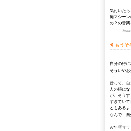
気付いたら
痴マシーン
め？の音楽
Poste
もうそ
自分の得に
そういやお
昔って、自
人の損にな
が、そうす
すぎていて
ともあるよ
なんで、自
97年頃サ