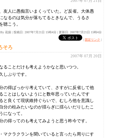
2007年 07月 21日
、友人に愚痴言いまくっていた。ど反省。大体愚
になるのは気分が落ちてるときなんで、うるさ
を聴こう。
d By 花袋
|
投稿日: 2007年7月21日 15時4分 |
更新日: 2007年7月21日 15時4分
|
固定リンク
|
ろそろ
2007年 07月 20日
なることだけも考えようかなと思いつつ。
久しぶりです。
分の得ばっかり考えていて、さすがに反省して他
ることはしないようにと数年思っていたんです
ると良くて現状維持ぐらいで、むしろ他を意識し
自分の柱みたいなのが揺らぎに揺らいだりしたこ
うになって。
分の得ってのも考えてみようと思う昨今です。
ラ・マクラクランを聞いていると言ったら周りにす