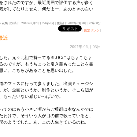
をされたのですが、最近周囲で評価する声が多く
気がしてなりません。何だよー、あのときの白い
。
By 花袋
|
投稿日: 2007年7月20日 22時50分 |
更新日: 2007年7月20日 22時50分
|
固定リンク
|
最近
2007年 06月 03日
した。元々元祖で持ってるBLOGにはちょこちょ
るのですが、もうちょっと引き籠もったことを書
思い、こちらがあることを思い出した。
道のフェスに行って参りました。出演ミュージシ
。が、企画というか、制作というか、そこら辺が
、もったいない感じいっぱいで。
ってのはもう小さい頃からご尊顔は本なんかでは
たわけで、そういう人が目の前で歌っていると、
形のようでした。あ、この人生きているのね、