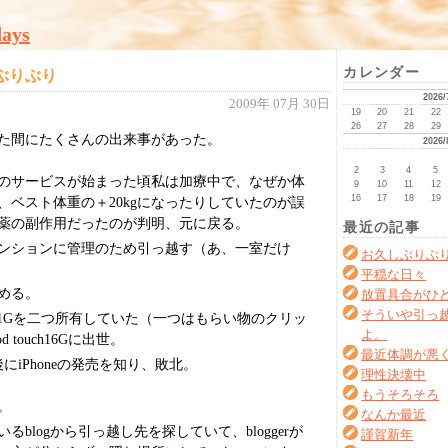
days
カレンダー
ぶりぶり
2026/
2009年 07月 30日
19
20
21
22
26
27
28
29
た間にたくさんの出来事があった。
2026/
2
3
4
5
のサービスが始まった頃私は加療中で、なぜか体
9
10
11
12
16
17
18
19
、ベスト体重の＋20kgになったりしていたのが誤
薬の副作用だったのが判明、元に戻る。
最近の記事
ンションに管理のため引っ越す（あ、一室だけ
お久しぶりぶ
平穏な日々
める。
放置具合がひ
そういや引っ
huffle1Gを二つ所有していた（一つはもらい物のクリッ
よ。
d touch16Gに出世。
最近体調が悪
にiPhoneの発売を知り、敗北。
理性決壊中
もうそろそろ
。
なんか最近
るblogから引っ越し先を探していて、bloggerが
謹賀新年