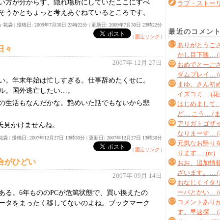
い方が分からず、隠れ場所にしていたここにすべ
ラブ・ストー
そうかとちょっと考えあぐねているところです。
By 花袋
|
投稿日: 2009年7月30日 23時22分 |
更新日: 2009年7月30日 23時22分
最近のコメン
|
固定リンク
|
ありがとうご
日々
かし目下観… (
2007年 12月 27日
おめでとーご
ダムプレイ… (n
い。年末年始は忙しすぎる。仕事辞めたくせに。
まゆ。さん初め
ル。国外逃亡したい…。
イズコミ… (花
の生活もなんだかな。艶めいた話でもないから悲
はじめまして
ど… こう… (
アリガトゴザ
t氏見かけませんね。
なりまーす… (
y 花袋
|
投稿日: 2007年12月27日 13時30分 |
更新日: 2007年12月27日 13時30分
元気なお帰り
|
固定リンク
|
ります … (nt)
合がひどい
おお、追加情
ざいます。… (
2007年 09月 14日
おなじくイタ
ある。6年もののPCが危篤状態で、買い換えたの
ーバとかい… (n
コメントあり
ータをまったく移してないのよね。ブックマーク
す。早速探… (