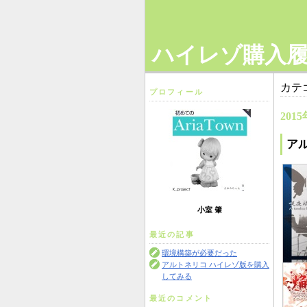
ハイレゾ購入
カテ
プロフィール
2015
ア
小室 肇
最近の記事
環境構築が必要だった
アルトネリコ ハイレゾ版を購入
してみる
最近のコメント