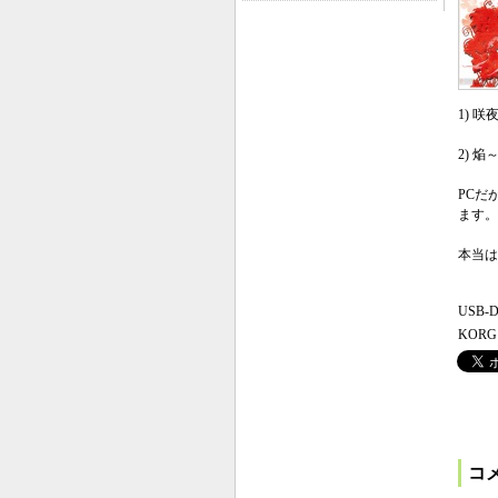
1) 咲夜
2) 焔～
PCだ
ます。
本当は
USB
KOR
コ