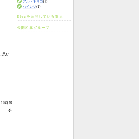
アルトネリコ
(1)
ハイレゾ
(1)
Blogを公開している友人
公開所属グループ
と思い
 16時49
分