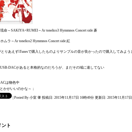
琉命～SAKIYA=RUMEI～Ar tonelico3 Hymmnos Concert side.蒼
ホムラ～Ar tonelico2 Hymmnos Concert side.紅
がとりあえずiTunesで購入したものよりサンプルの音が良かったので購入してみよう
USB-DACがあると本格的なのだろうが、まだその域に達してない
-DACは物色中
Gとかがいいのかな～；
|
Posted By 小室 肇
投稿日: 2015年11月17日 16時49分
更新日: 2015年11月17日
メント