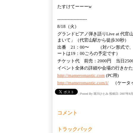
たすけてーーーw
--------------------
8/18（火）
グランドピアノ弾き語りLive at 代
まいて」（代官山駅から徒歩30秒）
出番 21：00〜 （対バン形式で
ートは19：00ごろの予定です）
チケット代 前売：2000円 当日2500
イベント全体の詳細や会場の行きかた
http://mameromantic
.com
(PC用)
http://mameromantic
.com/i
/
（ケータ
|
Posted By 堀川ひとみ
投稿日: 2007年8月
コメント
トラックバック