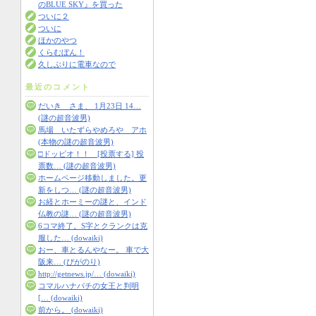
のBLUE SKY』を買った
ついに２
ついに
ほかのやつ
くらむぼん！
久しぶりに電車なので
最近のコメント
だいき さま、 1月23日 14…
(謎の超音波男)
馬場 いたずらやめろや アホ
(本物の謎の超音波男)
□ドッピオ！！ [投票する] 投
票数… (謎の超音波男)
ホームページ移動しました。更
新をしつ… (謎の超音波男)
お経とホーミーの謎と、インド
仏教の謎… (謎の超音波男)
6コマ終了。S字とクランクは克
服した… (dowaiki)
おー、車とるんやなー。 車で大
阪来… (ぴがのり)
http://getnews.jp/… (dowaiki)
コマルハナバチの女王と判明
[… (dowaiki)
前から。 (dowaiki)