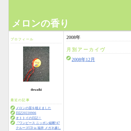
メロンの香り
2008年
プロフィール
月別アーカイヴ
2008年12月
dowaiki
最近の記事
メロンの苗を植えました
日記20220906
オトトイの日記！
『ワンピース ニッポン縦断!47
クルーズCD in 福井 メガネ越し