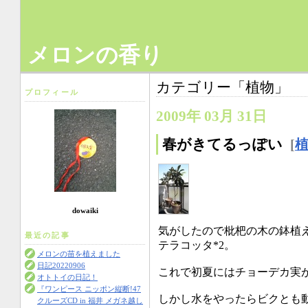
メロンの香り
カテゴリー「植物」
プロフィール
2009年 03月 31日
春がきてるっぽい
[
dowaiki
気がしたので枇杷の木の鉢植
最近の記事
テラコッタ*2。
メロンの苗を植えました
日記20220906
これで初夏にはチョーデカ実
オトトイの日記！
『ワンピース ニッポン縦断!47
しかし水をやったらビクとも動か
クルーズCD in 福井 メガネ越し