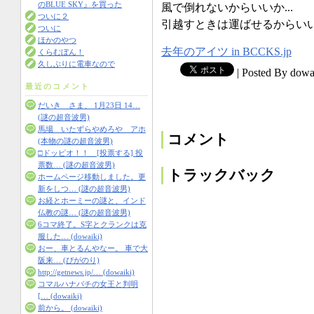
のBLUE SKY』を買った
風で倒れないからいいか...
ついに２
引越すときは運ばせるからいいか
ついに
ほかのやつ
去年のアイツ in BCCKS.jp
くらむぼん！
久しぶりに電車なので
|
Posted By dowa
最近のコメント
だいき さま、 1月23日 14…
(謎の超音波男)
馬場 いたずらやめろや アホ
コメント
(本物の謎の超音波男)
□ドッピオ！！ [投票する] 投
票数… (謎の超音波男)
トラックバック
ホームページ移動しました。更
新をしつ… (謎の超音波男)
お経とホーミーの謎と、インド
仏教の謎… (謎の超音波男)
6コマ終了。S字とクランクは克
服した… (dowaiki)
おー、車とるんやなー。 車で大
阪来… (ぴがのり)
http://getnews.jp/… (dowaiki)
コマルハナバチの女王と判明
[… (dowaiki)
前から。 (dowaiki)