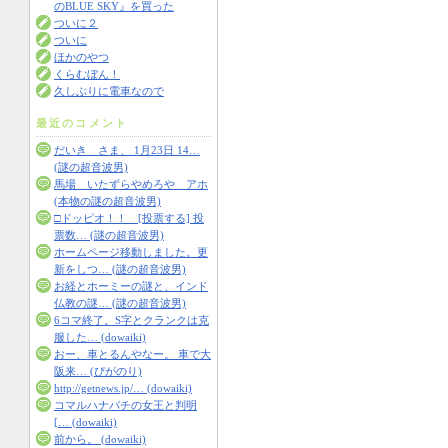
のBLUE SKY』を買った
ついに２
ついに
ほかのやつ
くらむぼん！
久しぶりに電車なので
最近のコメント
だいき さま、 1月23日 14…
(謎の超音波男)
馬場 いたずらやめろや アホ
(本物の謎の超音波男)
□ドッピオ！！ [投票する] 投
票数… (謎の超音波男)
ホームページ移動しました。更
新をしつ… (謎の超音波男)
お経とホーミーの謎と、インド
仏教の謎… (謎の超音波男)
6コマ終了。S字とクランクは克
服した… (dowaiki)
おー、車とるんやなー。 車で大
阪来… (ぴがのり)
http://getnews.jp/… (dowaiki)
コマルハナバチの女王と判明
[… (dowaiki)
前から。 (dowaiki)