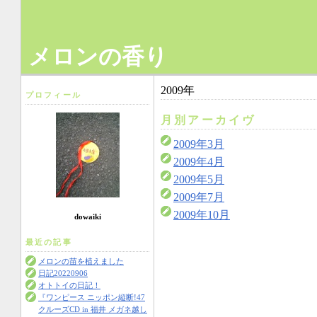
メロンの香り
2009年
プロフィール
月別アーカイヴ
2009年3月
2009年4月
2009年5月
2009年7月
2009年10月
dowaiki
最近の記事
メロンの苗を植えました
日記20220906
オトトイの日記！
『ワンピース ニッポン縦断!47
クルーズCD in 福井 メガネ越し