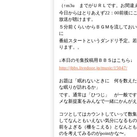
（↑m3u までがＵＲＬです。お間違
今日からはとりあえず22：00前後に
放送が聴けます。
５分前くらいからＢＧＭを流しておい
に
番組スタートというダンドリ予定。若
ります。。
↓本日のモ集投稿用ＢＢＳはこちら↓
http://jbbs
.livedoor
.jp/music
/15047
/
お題は「眠れないときに 何を数えた
な眠りが訪れるか」
です。通常は「ひつじ」 が一般です
メな新提案をみんなで一緒にかんがえ
コツとしてはカウントしていって数集
してなんともいえない気分になるもの
前をよぎる（柵をこえる）となんとも
のを考えてみるのがpointかな〜。