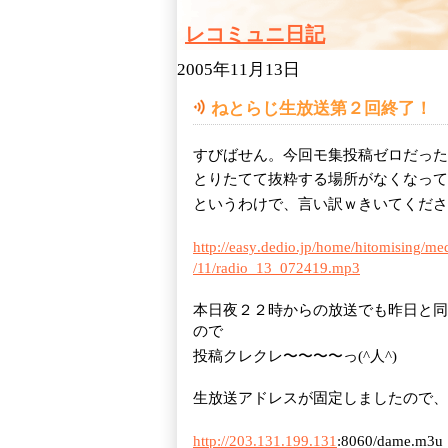
レコミュニ日記
2005年11月13日
ねとらじ生放送第２回終了！
すびばせん。今回モ集投稿ゼロだった
とりたてて抜粋する場所がなくなって
というわけで、言い訳ｗきいてくださ
http://easy
.dedio
.jp/home
/hitomising
/
med
/11
/radio
_13
_072419.mp3
本日夜２２時からの放送でも昨日と同
ので
投稿クレクレ〜〜〜〜っ(^人^)
生放送アドレスが固定しましたので、
http://203
.131
.199
.131
:8060/dame.m3u