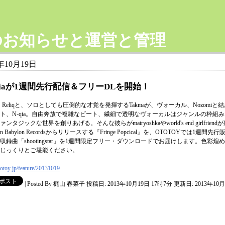
のお知らせと運営と管理
3年10月19日
qiaが1週間先行配信＆フリーDLを開始！
ph、Reliqと、ソロとしても圧倒的な才覚を発揮するTakmaが、ヴォーカル、Nozomiと
ト、N-qia。自由奔放で複雑なビート、繊細で透明なヴォーカルはジャンルの枠組
ンタジックな世界を創りあげる。そんな彼らがmatryoshkaやworld's end girlfriend
gin Babylon Recordsからリリースする『Fringe Popcical』を、OTOTOYでは1週間先
収録曲「shootingstar」を1週間限定フリー・ダウンロードでお届けします。色彩煌
じっくりとご堪能ください。
totoy
.jp/feature
/20131019
|
Posted By 梶山 春菜子
投稿日: 2013年10月19日 17時7分
更新日: 2013年10月