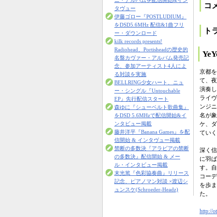
ニ・アルバムを配信開始&イン
コ
タヴュー
伊藤ゴロー『POSTLUDIUM』
をDSD5.6MHz 配信&1曲フリ
ト
ー・ダウンロード
kilk records presents!
Radiohead、Portisheadの歴史的
Ye
名盤カヴァー・アルバム発売記
念、参加アーティスト4人によ
京都を
る対談を実施
て、夜
BELLRING少女ハート、ニュ
演奏した
ー・シングル『Untouchable
ライヴ
EP』先行配信スタート
ンジニ
森ゆに『シューベルト歌曲集』
名が象
をDSD 5.6MHzで配信開始&イ
ケ、ダ
ンタビュー掲載
藤井洋平『Banana Games』を配
ていく
信開始 & インタヴュー掲載
禁断の多数決『アラビアの禁断
深く信
の多数決』配信開始 & メー
に羽ば
ル・インタビュー掲載
す。自
末光篤『色彩協奏曲』リリース
コーデ
記念、ピアノマン対談 ×渡辺シ
を歩ま
ュンスケ(Schroeder-Headz)
た。
http://o