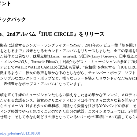
メント
ラックバック
Ye、2ndアルバム『HUE CIRCLE』をリリース
拠点に活動するシンガー・ソングライターYeYeが、2011年のデビュー盤『朝を開け
をとじるまで』以来となるセカンド・アルバムをリリースしました。全ての楽器を
前作とは異なり、妹尾立樹(LLama、sistertail)、浜田淳(Lainy J Groove)、田中成
・メンバーの3人、Turntable Filmsの井上陽介らゲスト・ミュージシャンの参加に加
アとしてWATER WATER CAMELの田辺玄も貢献。"色相環"を意味する『HUE CIRC
徴するように、彼女の歌声を確かな中心としながら、チェンバー・ポップ、ソフト
ンサブルなエレクトロ・ポップなど、様々なカラーを堪えたサウンドがなだらかに
、表情豊かなポップス・アルバムになっています。
頼を置く手練のミュージシャンたちも力添えをしたきめ細かなアレンジ、メロディ
たかせる言語センス。彼女のクリエイティビティは今作でさらに大きな花を開かせ
らのイメージに対する少々の違和感、屈託なく愛情を注げるYeYeバンドの存在、そ
ィング終盤でやっと気づくことのできた自分の武器、このインタヴューでは、2年
せ続け、そして今なお足どりの源となっているいくつかの事柄について話してもら
totoy
.jp/feature
/20131018
00