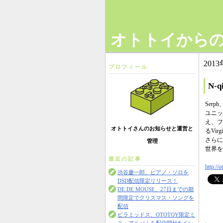
オトトイから
201
プロフィール
N-
Ser
ユニッ
え、ファ
オトトイさんのお知らせと運営と
るVir
さらに
管理
世界を
最近の記事
http://o
渋谷慶一郎、ピアノ・ソロを
DSD配信限定リリース！
DE DE MOUSE、27日までの期
間限定でクリスマス・ソングを
配信
ピラミッドス、OTOTOY限定ミ