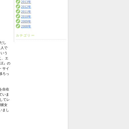
2013年
2012年
2011年
2010年
2009年
2008年
カテゴリー
だし
1人で
道という
え、エ
LE』の
・サイ
移ろっ
を自在
ていま
してレ
間彼女
いまし