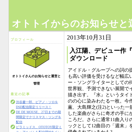
オトトイからのお知らせと
2013年10月31日
プロフィール
入江陽、デビュー作
ダウンロード
アイドル・グループへの詞の
も高い評価を受けるなど幅広
オトトイさんのお知らせと運営と
ー・ソングライターとしての待望
管理
世界観、予測できない展開で
描き出す。『水』というタイ
最近の記事
のの心に染みわたる一枚。今作に
渋谷慶一郎、ピアノ・ソロを
薫、大島輝之(注2)といった
DSD配信限定リリース！
DE DE MOUSE、27日までの期
した楽曲がさらに奇才の手に
間限定でクリスマス・ソングを
ころだ。さらに通常11曲入り
配信
ックとして12曲目の「週末」
ピラミッドス、OTOTOY限定ミ
侵食されているかも?