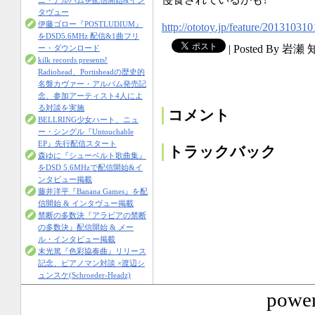
ニ・アルバムを配信開始&イン
タヴュー
伊藤ゴロー『POSTLUDIUM』
http://ototoy
.jp/feature
/20131031
0
をDSD5.6MHz 配信&1曲フリ
|
Posted By 岩瀬
ー・ダウンロード
kilk records presents!
Radiohead、Portisheadの歴史的
名盤カヴァー・アルバム発売記
念、参加アーティスト4人によ
る対談を実施
コメント
BELLRING少女ハート、ニュ
ー・シングル『Untouchable
EP』先行配信スタート
トラックバック
森ゆに『シューベルト歌曲集』
をDSD 5.6MHzで配信開始&イ
ンタビュー掲載
藤井洋平『Banana Games』を配
信開始 & インタヴュー掲載
禁断の多数決『アラビアの禁断
の多数決』配信開始 & メー
ル・インタビュー掲載
末光篤『色彩協奏曲』リリース
記念、ピアノマン対談 ×渡辺シ
ュンスケ(Schroeder-Headz)
power