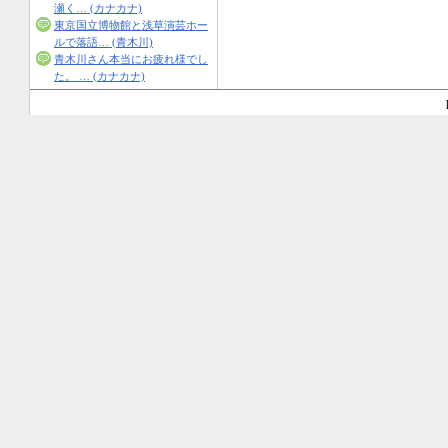
瀬く… (カナカナ)
東京国立博物館と浅草演芸ホー
ルで落語… (青木川)
青木川さん本当にお疲れ様でし
た。 … (カナカナ)