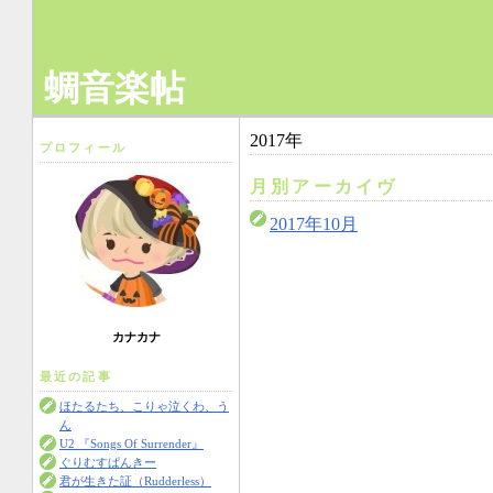
蜩音楽帖
2017年
プロフィール
月別アーカイヴ
2017年10月
カナカナ
最近の記事
ほたるたち、こりゃ泣くわ、う
ん
U2 『Songs Of Surrender』
ぐりむすぱんきー
君が生きた証（Rudderless）