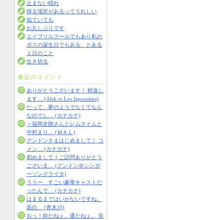
止まない晴れ
帰る場所があるってうれしい
似ていても
お久しぶりです
エイプリルフールでもあり私の
ボスの誕生日でもある、とある
１日のこと
生き切る
最近のコメント
ありがとうございます！ 精進し
ます… (Alek et Les Japonaises)
だって、夢のようでなくてなん
なのでし… (カナカナ)
＞福岡史朗さんとレムスイムと
中村まり… (ＭＡＬ)
グンドンさまはじめまして！ コ
メン… (カナカナ)
初めまして！ご訪問ありがとう
ございま… (グンドン＠シンガ
ーソングライタ)
ううー、すごい豪華キャストだ
ったんで… (カナカナ)
はまるまではいかないですね。
面白… (青木川)
おっ！粋だねぇ。通だねぇ。 長