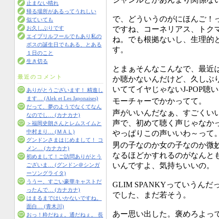
止まない晴れ
帰る場所があるってうれしい
で、どういうのがにほんご！
似ていても
ですね、コーネリアス、トク
お久しぶりです
エイプリルフールでもあり私の
ね。でも根拠ないし、生理的
ボスの誕生日でもある、とある
す。
１日のこと
生き切る
とまぁそんなこんなで、最近
最近のコメント
か聴かないんだけど、久しぶ
いててイヤじゃないJ-POP聴
ありがとうございます！ 精進し
ます… (Alek et Les Japonaises)
モーチャーでかかってて。
だって、夢のようでなくてなん
声がいいんだなぁ、すごくい
なのでし… (カナカナ)
声で、初めて聴く声じゃなか
＞福岡史朗さんとレムスイムと
やっぱりこの声いいわ～って
中村まり… (ＭＡＬ)
グンドンさまはじめまして！ コ
男の子なのか女の子なのか微
メン… (カナカナ)
なるほどかすれるのがなんと
初めまして！ご訪問ありがとう
いんですよ、気持ちいいの。
ございま… (グンドン＠シンガ
ーソングライタ)
ううー、すごい豪華キャストだ
GLIM SPANKYっていう
ったんで… (カナカナ)
でした、まだ若そう。
はまるまではいかないですね。
面白… (青木川)
あー思い出した。褒めろよっ
おっ！粋だねぇ。通だねぇ。 長