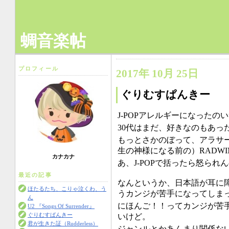
蜩音楽帖
プロフィール
2017年 10月 25日
ぐりむすぱんきー
J-POPアレルギーになった
30代はまだ、好きなのもあっ
もっとさかのぼって、アラサ
生の神様になる前の）RADW
カナカナ
あ、J-POPで括ったら怒られ
最近の記事
なんというか、日本語が耳に
ほたるたち、こりゃ泣くわ、う
うカンジが苦手になってしま
ん
にほんご！！ってカンジが苦
U2 『Songs Of Surrender』
いけど。
ぐりむすぱんきー
君が生きた証（Rudderless）
ジャンルとかあんまり関係な