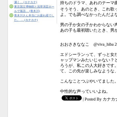
持ちのドラマ、あれのテーマ
瀬く… (カナカナ)
東京国立博物館と浅草演芸ホー
そうそう、あのとき、これ歌
ルで落語… (青木川)
よ。でも調べなかったんだよ
青木川さん本当にお疲れ様でし
た。 … (カナカナ)
男の子か女の子かわからない
あの子も最初聴いたとき、男
おおさきななこ @viva_hiba 2
エドシーランって、ずっと女
ャップマンみたいじゃない？
ろうが、私この人大好きです
て、この先が楽しみなような
こんなことつぶやいてました
中性的な声っていいよね。
|
Posted By カナカ