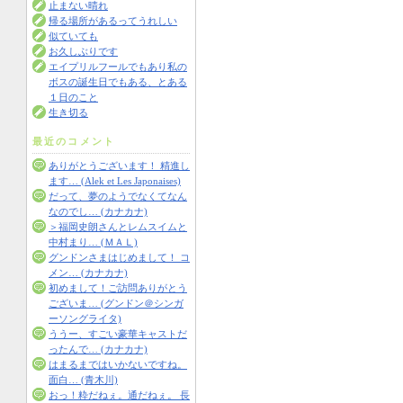
止まない晴れ
帰る場所があるってうれしい
似ていても
お久しぶりです
エイプリルフールでもあり私の
ボスの誕生日でもある、とある
１日のこと
生き切る
最近のコメント
ありがとうございます！ 精進し
ます… (Alek et Les Japonaises)
だって、夢のようでなくてなん
なのでし… (カナカナ)
＞福岡史朗さんとレムスイムと
中村まり… (ＭＡＬ)
グンドンさまはじめまして！ コ
メン… (カナカナ)
初めまして！ご訪問ありがとう
ございま… (グンドン＠シンガ
ーソングライタ)
ううー、すごい豪華キャストだ
ったんで… (カナカナ)
はまるまではいかないですね。
面白… (青木川)
おっ！粋だねぇ。通だねぇ。 長