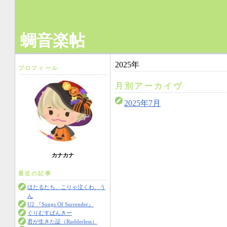
蜩音楽帖
2025年
プロフィール
月別アーカイヴ
2025年7月
カナカナ
最近の記事
ほたるたち、こりゃ泣くわ、う
ん
U2 『Songs Of Surrender』
ぐりむすぱんきー
君が生きた証（Rudderless）