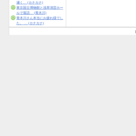
瀬く… (カナカナ)
東京国立博物館と浅草演芸ホー
ルで落語… (青木川)
青木川さん本当にお疲れ様でし
た。 … (カナカナ)