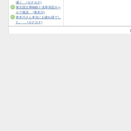
瀬く… (カナカナ)
東京国立博物館と浅草演芸ホー
ルで落語… (青木川)
青木川さん本当にお疲れ様でし
た。 … (カナカナ)