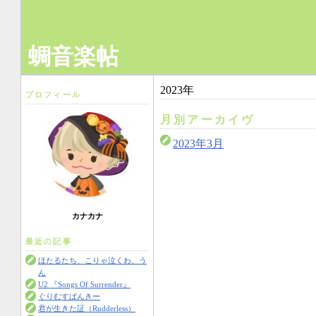
蜩音楽帖
2023年
プロフィール
月別アーカイヴ
2023年3月
カナカナ
最近の記事
ほたるたち、こりゃ泣くわ、う
ん
U2 『Songs Of Surrender』
ぐりむすぱんきー
君が生きた証（Rudderless）