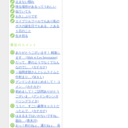
止まない晴れ
帰る場所があるってうれしい
似ていても
お久しぶりです
エイプリルフールでもあり私の
ボスの誕生日でもある、とある
１日のこと
生き切る
最近のコメント
ありがとうございます！ 精進し
ます… (Alek et Les Japonaises)
だって、夢のようでなくてなん
なのでし… (カナカナ)
＞福岡史朗さんとレムスイムと
中村まり… (ＭＡＬ)
グンドンさまはじめまして！ コ
メン… (カナカナ)
初めまして！ご訪問ありがとう
ございま… (グンドン＠シンガ
ーソングライタ)
ううー、すごい豪華キャストだ
ったんで… (カナカナ)
はまるまではいかないですね。
面白… (青木川)
おっ！粋だねぇ。通だねぇ。 長