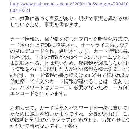
http://www
.mahoro
.net/memo
/
?200410c
&am
p;to
=200410
00410221
に、推測に基づく言及があり、現状で事実と異なる結
しているため、事実を書きます。
カード情報は、秘密鍵を使ったブロック暗号化方式で
ードされた上でDBに格納され、オーソライズおよび
の度にデコードされ、処理されます。カード情報の書
以外では、平文の情報がWebページのフォームなどに
ま記載されることは無いため、秘密鍵が漏洩しない限
ド情報を不正に取得した人がその情報を復元すること
能です。カード情報の書き換えはSSL経由で行われる
信経路上で平文のカード情報が流れることは一切あり
ん。パスワードはデコードの必要がないため、一方向
エンコードされています。
お知らせで、カード情報とパスワードを一緒に書いて
たために混乱を招いたようですね。必要があれば、こ
の説明部分(上のパラグラフ)をそのまま、お知らせに
ただいて構わないです。> 各位