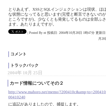
とりあえず、XSSとSQLインジェクションは現状、ほ
な状態になってると思います(完璧と断言できないの
ところですが)。少なくとも発覚してるものは全部ふ
ます。あたりまえですが。
|
Posted By nt
投稿日: 2004年10月28日 1時47分
更新日:
月28
コメント
トラックバック
2004年 10月 25日
カード情報についてその２
http://www
.mahoro
.net/memo
/
?200410c
&am
p;to
=200410
00410240
に追記がありましたので、捕捉します。